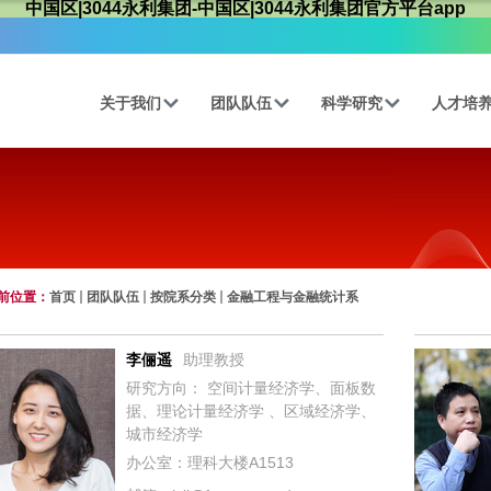
中国区|3044永利集团-中国区|3044永利集团官方平台app
关于我们
团队队伍
科学研究
人才培
前位置：
首页
团队队伍
按院系分类
金融工程与金融统计系
李俪遥
助理教授
研究方向： 空间计量经济学、面板数
据、理论计量经济学 、区域经济学、
城市经济学
办公室：理科大楼A1513