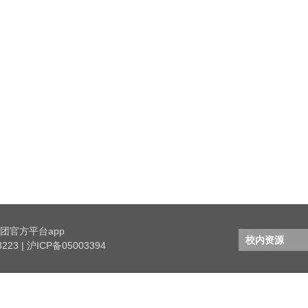
集团官方平台app
校内资源
3 | 沪ICP备05003394