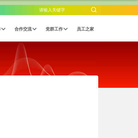
养
合作交流
党群工作
员工之家