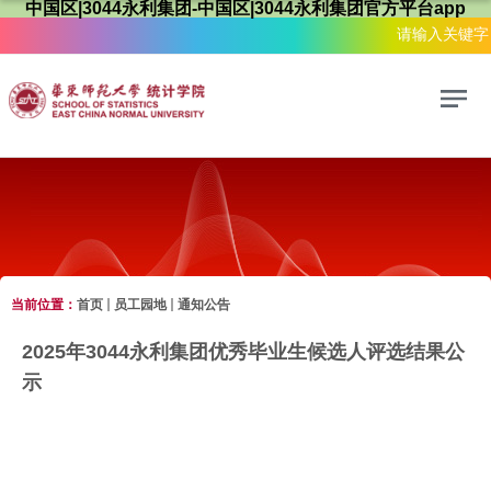
中国区|3044永利集团-中国区|3044永利集团官方平台app
当前位置：
首页
员工园地
通知公告
员工园地
2025年3044永利集团优秀毕业生候选人评选结果公
示