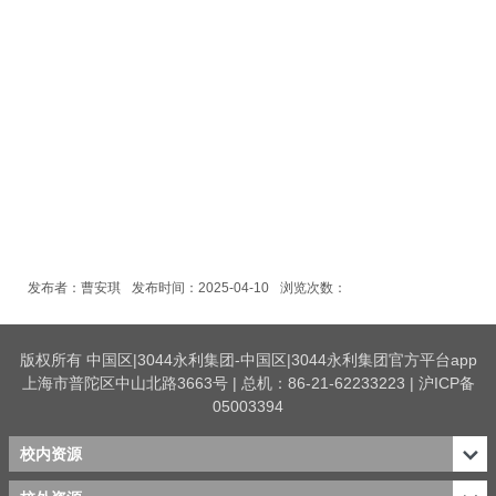
发布者：曹安琪
发布时间：2025-04-10
浏览次数：
版权所有 中国区|3044永利集团-中国区|3044永利集团官方平台app
上海市普陀区中山北路3663号 | 总机：86-21-62233223 | 沪ICP备
05003394
校内资源