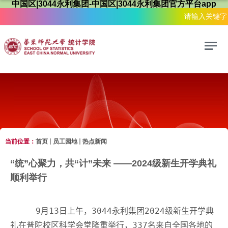
中国区|3044永利集团-中国区|3044永利集团官方平台app
当前位置：
首页
员工园地
热点新闻
员工园地
“统”心聚力，共“计”未来 ——2024级新生开学典礼
顺利举行
9
月
13
日上午，3044永利集团
2024
级新生开学典
礼在普陀校区科学会堂隆重举行，
337
名来自全国各地的