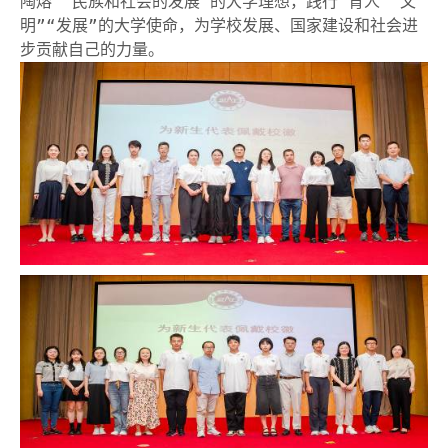
陶熔”“民族和社会的发展”的大学理想，践行“育人”“文
明”“发展”的大学使命，为学校发展、国家建设和社会进
步贡献自己的力量。