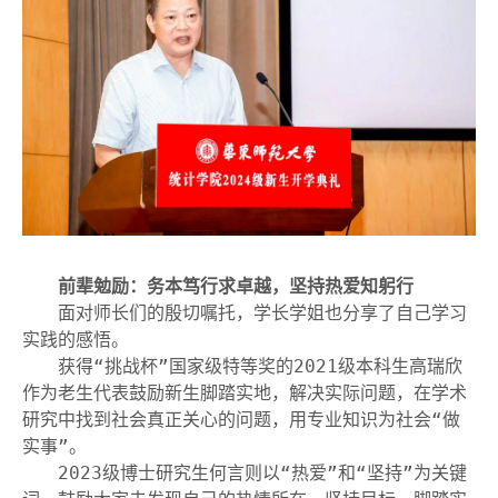
前辈勉励：务本笃行求卓越，坚持热爱知躬行
面对师长们的殷切嘱托，学长学姐也分享了自己学习
实践的感悟。
获得“
挑战杯”国家级特等奖的
2021
级本科生高瑞欣
作为老生代表鼓励新生
脚踏实地，解决实际问题，在学术
研究中找到社会真正关心的问题，用专业知识为社会“做
实事”。
2023
级博士研究生何言则以“热爱”和“坚持”为关键