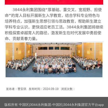
3044永利集团围绕“厚基础、重交叉、宽视野、担使
命”的育人目标开展新生入学教育，结合学科专业特色与
培养特点，加强新生思想引领与思政教育，帮助新生建立
学科专业认识，更快适应老员工活。3044永利集团将继续
积极探索卓越育人的路径，激发新生在时代发展中勇担使
命、贡献青春力量。
发布者：曹安琪
发布时间：2024-09-19
浏览次数：
版权所有 中国区|3044永利集团-中国区|3044永利集团官方平台app