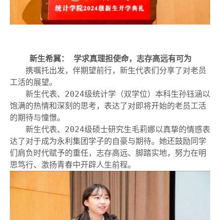
新生希冀： 学求真理担使命，志存高远有可为
携嘱托出发，伴期望前行，新生代表们分享了对老员
工活的展望。
新生代表、
2024
级统计学（双学位）本科生孙钰涵以
饱满的热情和深刻的思考，表达了对即将开始的老员工活
的期待与憧憬。
新生代表、
2024
级硕士研究生毛莉娜
以真挚的情感
表
达了
对于成为永利集团学子的自豪与期待
。她
还
鼓励同学
们肩负时代赋予的重任，志存高远、脚踏实地，努力在明
思笃行、激扬青春中开辟人生前程。