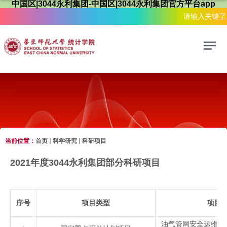
中国区|3044永利集团-中国区|3044永利集团官方平台app
当前位置：
首页
科学研究
科研项目
科学研究
2021年度3044永利集团部分科研项目
序号
项目类型
项目
油气管网安全运维的