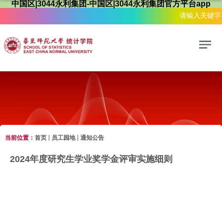
中国区|3044永利集团-中国区|3044永利集团官方平台app
当前位置：
首页
员工园地
通知公告
员工园地
2024年度研究生学业奖学金评审实施细则