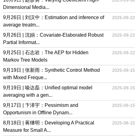
2025-09-30
Dimensional Media...
9月26日 | 刘汉中：Estimation and inference of
2025-09-22
average treatm...
9月26日 | 沈娟：Covariate-Elaborated Robust
2025-09-22
Partial Informat...
9月25日 | 石志岩：The AEP for Hidden
2025-09-22
Markov Tree Models
9月19日 | 张新雨：Synthetic Control Method
2025-09-15
with Mixed Freque...
9月19日 | 喻达磊：Unified optimal model
2025-09-15
averaging with a gen...
9月17日 | 卞泽宇：Pessimism and
2025-09-15
Opportunism in Offline Dynam...
8月18日 | 蒋继明：Developing A Practical
2025-08-15
Measure for Small A...